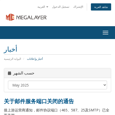
الإشتراك
تسجيل الدخول
العربية
شاهد العربة
Togg
navig
أخبار
أخبار وإعلانات
البوابة الرئيسية
حسب الشهر
关于邮件服务端口关闭的通告
接上游运营商通知，邮件协议端口（465、587、25及SMTP）已全