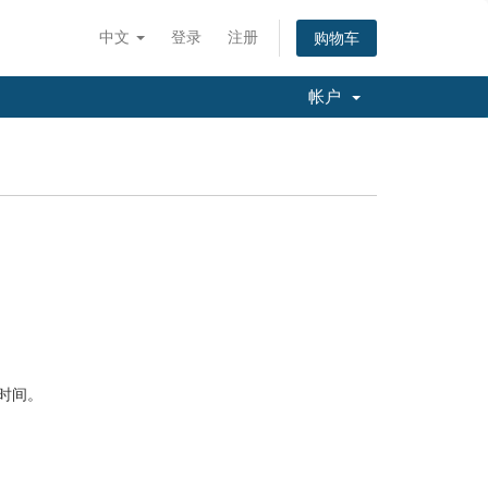
中文
登录
注册
购物车
帐户
时间。