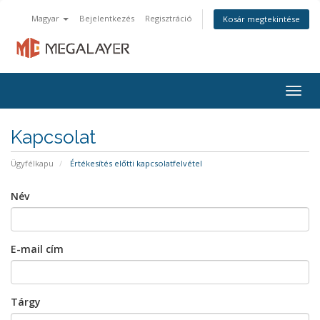
Magyar
Bejelentkezés
Regisztráció
Kosár megtekintése
Togg
navig
Kapcsolat
Ügyfélkapu
Értékesítés előtti kapcsolatfelvétel
Név
E-mail cím
Tárgy