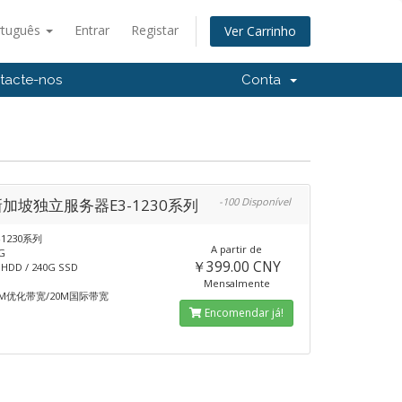
rtuguês
Entrar
Registar
Ver Carrinho
tacte-nos
Conta
新加坡独立服务器E3-1230系列
-100 Disponível
-1230系列
A partir de
G
￥399.00 CNY
DD / 240G SSD
Mensalmente
M优化带宽/20M国际带宽
Encomendar já!