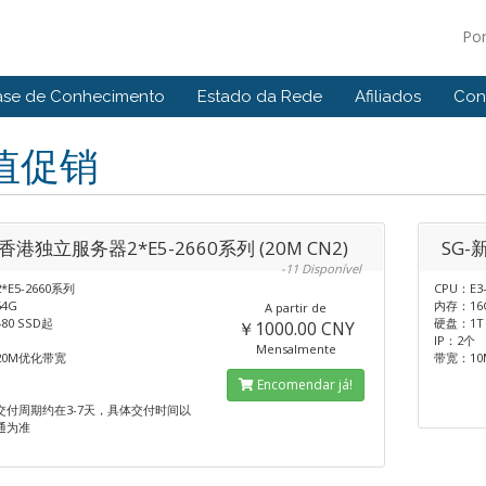
Po
ase de Conhecimento
Estado da Rede
Afiliados
Con
值促销
-香港独立服务器2*E5-2660系列 (20M CN2)
SG-
-11 Disponível
*E5-2660系列
CPU：E3
4G
内存：16
A partir de
80 SSD起
硬盘：1T H
￥1000.00 CNY
IP：2个
Mensalmente
20M优化带宽
带宽：10
Encomendar já!
交付周期约在3-7天，具体交付时间以
通为准