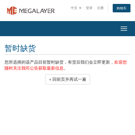
中文
登录
注册
购物车
Togg
navig
暂时缺货
您所选择的该产品目前暂时缺货，有货后我们会立即更新，
欢迎您
随时关注我司公告获取最新信息
。
« 回前页并再试一遍