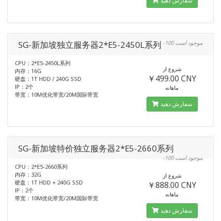
سفارش دهید
SG-新加坡独立服务器2*E5-2450L系列
-100 موجود است
CPU：2*E5-2450L系列
شروع از
内存：16G
￥499.00 CNY
硬盘：1T HDD / 240G SSD
IP：2个
ماهانه
带宽：10M优化带宽/20M国际带宽
سفارش دهید
SG-新加坡特价独立服务器2*E5-2660系列
-100 موجود است
CPU：2*E5-2660系列
内存：32G
شروع از
硬盘：1T HDD + 240G SSD
￥888.00 CNY
IP：2个
ماهانه
带宽：10M优化带宽/20M国际带宽
سفارش دهید