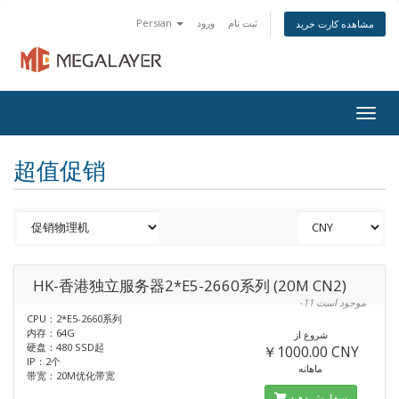
Persian
ورود
ثبت نام
مشاهده کارت خرید
Togg
navig
超值促销
HK-香港独立服务器2*E5-2660系列 (20M CN2)
-11 موجود است
CPU：2*E5-2660系列
内存：64G
شروع از
硬盘：480 SSD起
￥1000.00 CNY
IP：2个
ماهانه
带宽：20M优化带宽
سفارش دهید