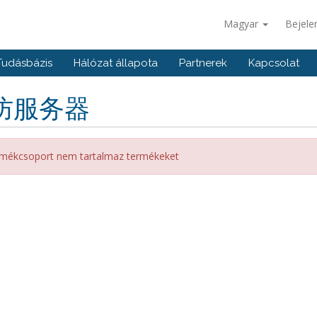
Magyar
Bejele
Tudásbázis
Hálózat állapota
Partnerek
Kapcsolat
防服务器
mékcsoport nem tartalmaz termékeket