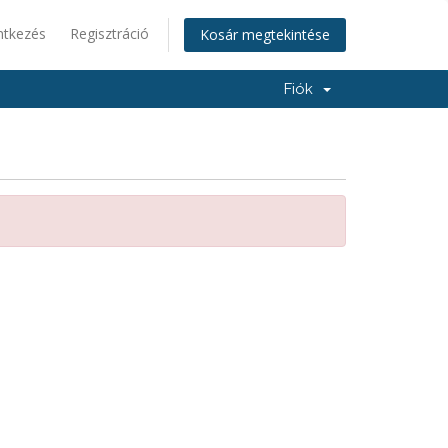
ntkezés
Regisztráció
Kosár megtekintése
Fiók