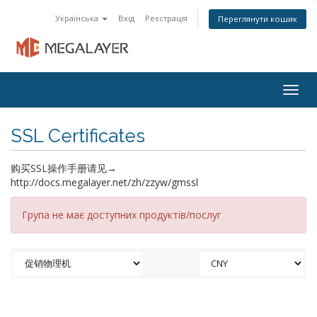
Українська
Вхід
Реєстрація
Переглянути кошик
Togg
navig
SSL Certificates
购买SSL操作手册请见→
http://docs.megalayer.net/zh/zzyw/gmssl
Група не має доступних продуктів/послуг