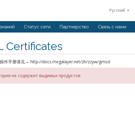
Русский
 знаний
Статус сети
Партнерство
Связь с нами
 Certificates
作手册请见→ http://docs.megalayer.net/zh/zzyw/gmssl
гория не содержит выдимых продуктов