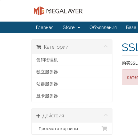
Главная
Store
Объявления
База
SSL
Категории
促销物理机
购买SSL操
独立服务器
Кате
站群服务器
显卡服务器
Действия
Просмотр корзины