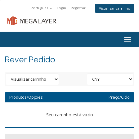
Português
Login
Registrar
Visualizar carrinho
Togg
navig
Rever Pedido
Produtos/Opções
Preço/Ciclo
Seu carrinho está vazio