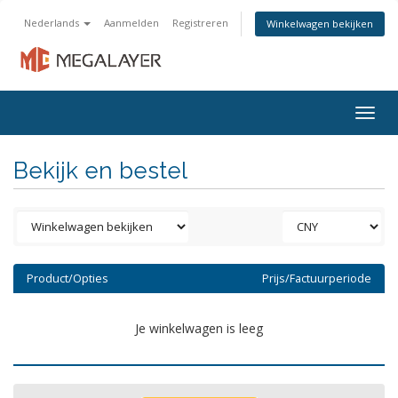
Nederlands
Aanmelden
Registreren
Winkelwagen bekijken
Togg
navig
Bekijk en bestel
Product/Opties
Prijs/Factuurperiode
Je winkelwagen is leeg