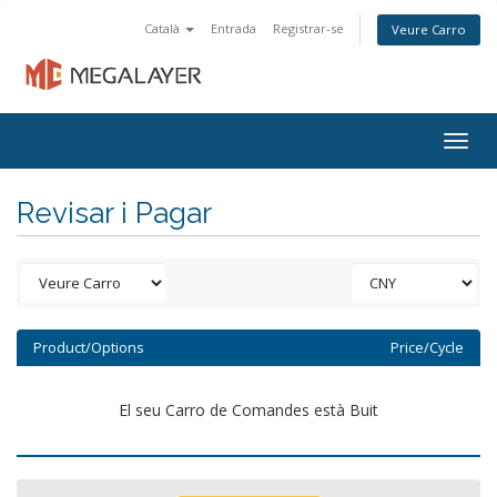
Català
Entrada
Registrar-se
Veure Carro
Togg
navig
Revisar i Pagar
Product/Options
Price/Cycle
El seu Carro de Comandes està Buit