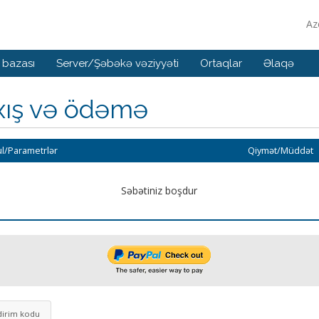
Az
 bazası
Server/Şəbəkə vəziyyəti
Ortaqlar
Əlaqə
xış və ödəmə
l/Parametrlər
Qiymət/Müddət
Səbətiniz boşdur
dirim kodu