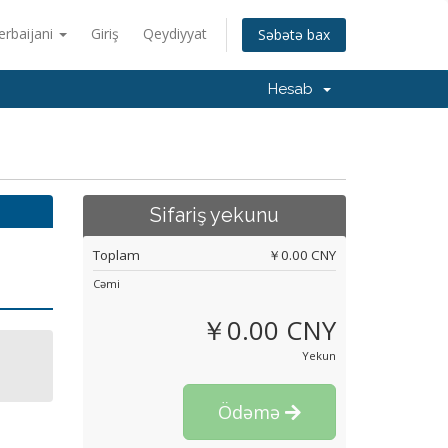
erbaijani
Giriş
Qeydiyyat
Səbətə bax
Hesab
Sifariş yekunu
Toplam
￥0.00 CNY
Cəmi
￥0.00 CNY
Yekun
Ödəmə