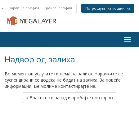
n
Најава на профил
Креирај профил
Потрошувачка кошничка
Togg
navig
Надвор од залиха
Во моментов услугите ги нема на залиха. Нарачките се
суспендирани се додека не бидат на залиха. За повеќе
информации, Ве молиме контактирајте не.
« Вратете се назад и пробајте повторно