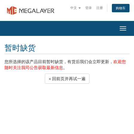
中文
登录
注册
购物车
Togg
navig
暂时缺货
您所选择的该产品目前暂时缺货，有货后我们会立即更新，
欢迎您
随时关注我司公告获取最新信息
。
« 回前页并再试一遍