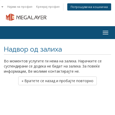
n
Најава на профил
Креирај профил
Потрошувачка кошничка
Togg
navig
Надвор од залиха
Во моментов услугите ги нема на залиха. Нарачките се
суспендирани се додека не бидат на залиха. За повеќе
информации, Ве молиме контактирајте не.
« Вратете се назад и пробајте повторно