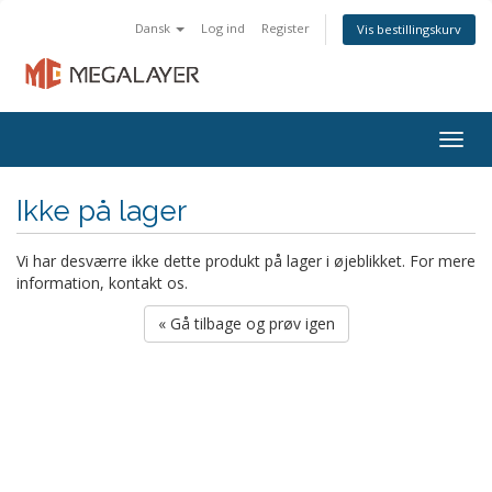
Dansk
Log ind
Register
Vis bestillingskurv
Togg
navig
Ikke på lager
Vi har desværre ikke dette produkt på lager i øjeblikket. For mere
information, kontakt os.
« Gå tilbage og prøv igen